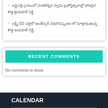
బద్దిపల్లి గ్రామంలో వెంకటేశ్వర స్వామి బ్రహ్మోత్సవాల్లో హాజరైన
కొత్త జైయపాల్ రెడ్డి
లక్ష్మీ దేవి పల్లిలో అంబేద్కర్ విగ్రహావిష్కరణ లో మాట్లాడుతున్న
కొత్త జయపాల్ రెడ్డి..
RECENT COMMENTS
No comments to show.
CALENDAR