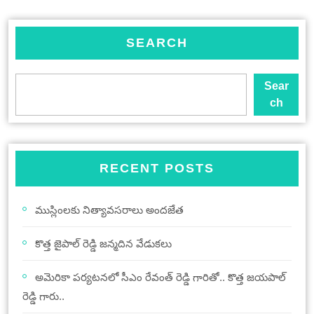
SEARCH
Sear
ch
RECENT POSTS
ముస్లింలకు నిత్యావసరాలు అందజేత
కొత్త జైపాల్ రెడ్డి జన్మదిన వేడుకలు
అమెరికా పర్యటనలో సీఎం రేవంత్ రెడ్డి గారితో.. కొత్త జయపాల్
రెడ్డి గారు..