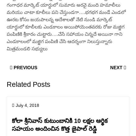
గంగాధర మార్కెట్ యార్డులో సుమారు అరవై మంది హమాలీలు
మరియు చాటా కూలీలు పని చేస్తుండగా….భగభగ మండే ఎండలో
ఊరట కోసం జయపాలన్న ఆదేశాలతో నేటి నుండి మార్కెట్
యార్డులో కూలీలకు ఎండకాలం అయిపోయెంతవరకు రోజు మజ్జిగ
పంపిణికి శ్రీకారం చుట్టారు….చేసే సహాయం చిన్నదే అయినా గాని
ఎండకాలంలో మజ్జిగ పంపిణి చేసి ఆదర్శంగా నిలుస్తున్నారు
మిత్రమండలి సభ్యులు
PREVIOUS
NEXT
Related Posts
July 4, 2018
కోలా శ్రీనివాస్ కుటుంబానికి 10 లక్షల ఆర్థిక
సహయం అందించిన కొత్త జైపాల్ రెడ్డి