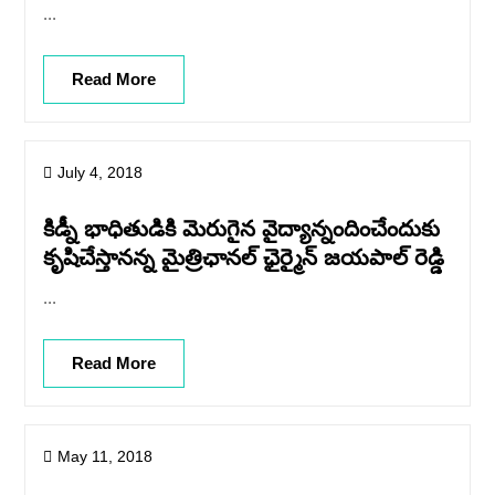
...
Read More
July 4, 2018
కిడ్నీ భాధితుడికి మెరుగైన వైద్యాన్నందించేందుకు
కృషిచేస్తానన్న మైత్రిఛానల్ ఛైర్మైన్ జయపాల్ రెడ్డి
...
Read More
May 11, 2018