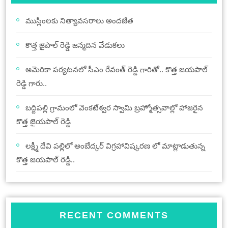
ముస్లింలకు నిత్యావసరాలు అందజేత
కొత్త జైపాల్ రెడ్డి జన్మదిన వేడుకలు
అమెరికా పర్యటనలో సీఎం రేవంత్ రెడ్డి గారితో.. కొత్త జయపాల్
రెడ్డి గారు..
బద్దిపల్లి గ్రామంలో వెంకటేశ్వర స్వామి బ్రహ్మోత్సవాల్లో హాజరైన
కొత్త జైయపాల్ రెడ్డి
లక్ష్మీ దేవి పల్లిలో అంబేద్కర్ విగ్రహావిష్కరణ లో మాట్లాడుతున్న
కొత్త జయపాల్ రెడ్డి..
RECENT COMMENTS