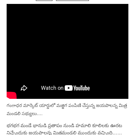
గంగాధర మార్కెట్ యార్డులో మజ్జిగ పంపిణి చేస్తున్న జయపాలన్న మిత్ర
మండలి సభ్యులు….
భగభగ మండే భానుడి ప్రతాపం నుండి హమాలి కూలిలకు ఊరట
నిచ్చేందుకు జయపాలన్న మిత్రమండలి ముందుకు వచ్చింది……