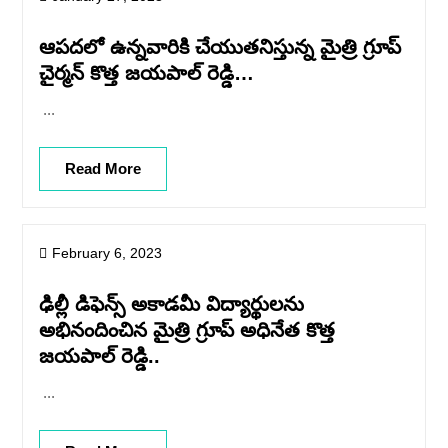
ఆపదలో ఉన్నవారికి చేయుతనిస్తున్న మైత్రి గ్రూప్
చైర్మన్ కొత్త జయపాల్ రెడ్డి…
...
Read More
February 6, 2023
ఢిల్లీ డిఫెన్స్ అకాడమీ విద్యార్థులను
అభినందించిన మైత్రి గ్రూప్ అధినేత కొత్త
జయపాల్ రెడ్డి..
...