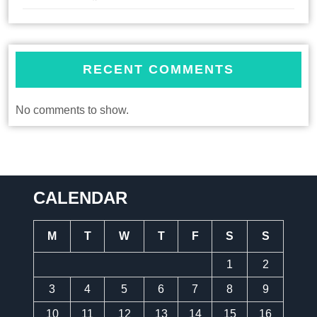
RECENT COMMENTS
No comments to show.
CALENDAR
M
T
W
T
F
S
S
1
2
3
4
5
6
7
8
9
10
11
12
13
14
15
16