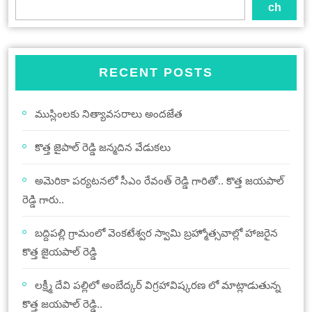
ch
RECENT POSTS
ముస్లింలకు నిత్యావసరాలు అందజేత
కొత్త జైపాల్ రెడ్డి జన్మదిన వేడుకలు
అమెరికా పర్యటనలో సీఎం రేవంత్ రెడ్డి గారితో.. కొత్త జయపాల్
రెడ్డి గారు..
బద్దిపల్లి గ్రామంలో వెంకటేశ్వర స్వామి బ్రహ్మోత్సవాల్లో హాజరైన
కొత్త జైయపాల్ రెడ్డి
లక్ష్మీ దేవి పల్లిలో అంబేద్కర్ విగ్రహావిష్కరణ లో మాట్లాడుతున్న
కొత్త జయపాల్ రెడ్డి..