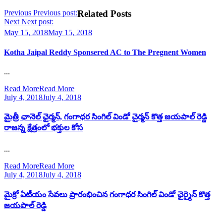
Previous
Previous post:
Related Posts
Next
Next post:
May 15, 2018
May 15, 2018
Kotha Jaipal Reddy Sponsered AC to The Pregnent Women
...
Read More
Read More
July 4, 2018
July 4, 2018
మైత్రీ ఛానెల్ ఛైర్మన్, గంగాధర సింగిల్ విండో చైర్మన్ కొత్త జయపాల్ రెడ్డి
రాజన్న క్షేత్రంలో భక్తుల కోస
...
Read More
Read More
July 4, 2018
July 4, 2018
మైక్రో ఏటీయం సేవలు ప్రారంభించిన గంగాధర సింగిల్ విండో ఛైర్మైన్ కొత్త
జయపాల్ రెడ్డి