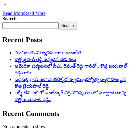
...
Read More
Read More
Search
Search
Recent Posts
ముస్లింలకు నిత్యావసరాలు అందజేత
కొత్త జైపాల్ రెడ్డి జన్మదిన వేడుకలు
అమెరికా పర్యటనలో సీఎం రేవంత్ రెడ్డి గారితో.. కొత్త జయపాల్
రెడ్డి గారు..
బద్దిపల్లి గ్రామంలో వెంకటేశ్వర స్వామి బ్రహ్మోత్సవాల్లో హాజరైన
కొత్త జైయపాల్ రెడ్డి
లక్ష్మీ దేవి పల్లిలో అంబేద్కర్ విగ్రహావిష్కరణ లో మాట్లాడుతున్న
కొత్త జయపాల్ రెడ్డి..
Recent Comments
No comments to show.