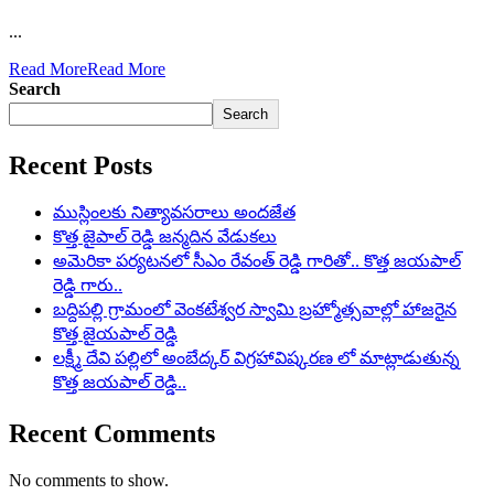
...
Read More
Read More
Search
Search
Recent Posts
ముస్లింలకు నిత్యావసరాలు అందజేత
కొత్త జైపాల్ రెడ్డి జన్మదిన వేడుకలు
అమెరికా పర్యటనలో సీఎం రేవంత్ రెడ్డి గారితో.. కొత్త జయపాల్
రెడ్డి గారు..
బద్దిపల్లి గ్రామంలో వెంకటేశ్వర స్వామి బ్రహ్మోత్సవాల్లో హాజరైన
కొత్త జైయపాల్ రెడ్డి
లక్ష్మీ దేవి పల్లిలో అంబేద్కర్ విగ్రహావిష్కరణ లో మాట్లాడుతున్న
కొత్త జయపాల్ రెడ్డి..
Recent Comments
No comments to show.