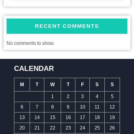
RECENT COMMENTS
No comments to show.
CALENDAR
M
T
W
T
F
S
S
1
2
3
4
5
6
7
8
9
10
11
12
13
14
15
16
17
18
19
20
21
22
23
24
25
26