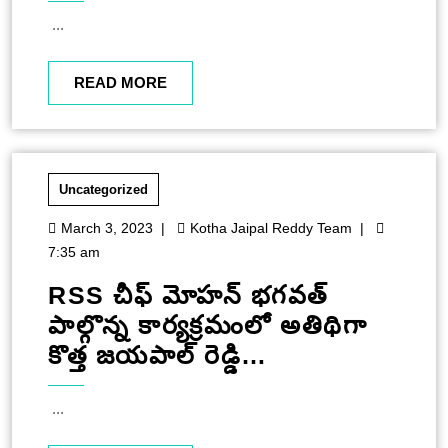
...
READ MORE
Uncategorized
March 3, 2023
|
Kotha Jaipal Reddy Team
|
7:35 am
RSS చీఫ్ మోహన్ భగవత్
పాల్గొన్న కార్యక్రమంలో అతిథిగా
కొత్త జయపాల్ రెడ్డి…
...