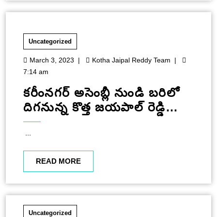
Uncategorized
March 3, 2023
|
Kotha Jaipal Reddy Team
|
7:14 am
కరీంనగర్ అసెంబ్లీ నుండి బరిలో
దిగనున్న కొత్త జయపాల్ రెడ్డి…
...
READ MORE
Uncategorized