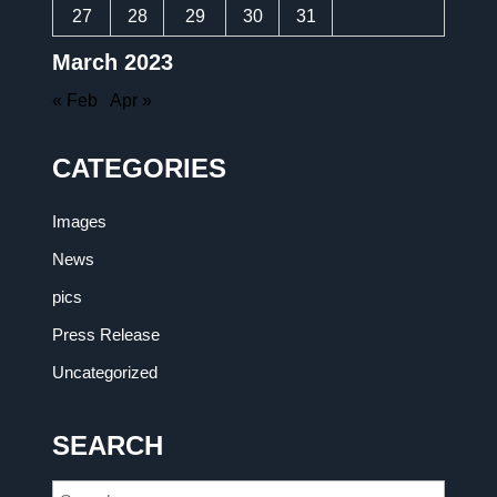
27
28
29
30
31
March 2023
« Feb
Apr »
CATEGORIES
Images
News
pics
Press Release
Uncategorized
SEARCH